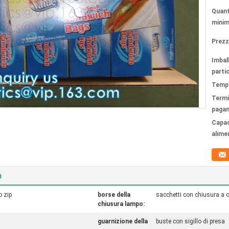
Quant
minim
Prezz
Imbal
partic
Tempi
Termi
paga
Capac
alime
a
o zip
borse della
sacchetti con chiusura a c
chiusura lampo:
guarnizione della
buste con sigillo di presa