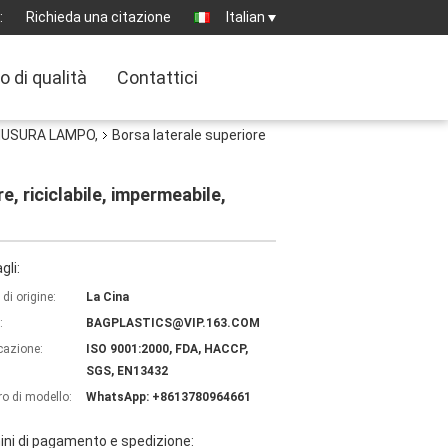
:
Richieda una citazione
Italian
o di qualità
Contattici
HIUSURA LAMPO,
Borsa laterale superiore
e, riciclabile, impermeabile,
gli:
di origine:
La Cina
:
BAGPLASTICS@VIP.163.COM
icazione:
ISO 9001:2000, FDA, HACCP,
SGS, EN13432
o di modello:
WhatsApp: +8613780964661
ni di pagamento e spedizione: