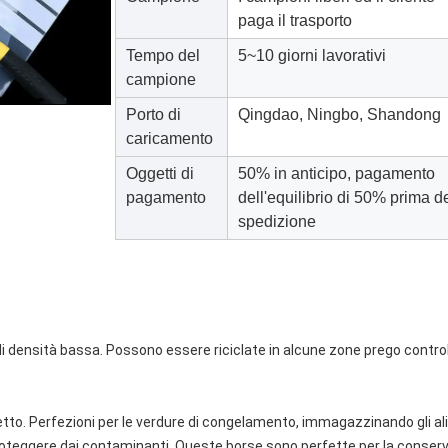
paga il trasporto
Tempo del
5~10 giorni lavorativi
campione
Porto di
Qingdao, Ningbo, Shandong
caricamento
Oggetti di
50% in anticipo, pagamento
pagamento
dell'equilibrio di 50% prima d
spedizione
i densità bassa. Possono essere riciclate in alcune zone prego controlla
o. Perfezioni per le verdure di congelamento, immagazzinando gli alim
oteggere dai contaminanti. Queste borse sono perfette per la conserva