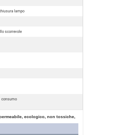
 chiusura lampo
llo scorrevole
di consumo
impermeabile, ecologico, non tossiche,