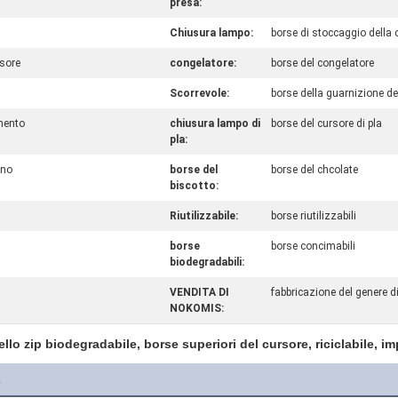
presa:
Chiusura lampo:
borse di stoccaggio della
rsore
congelatore:
borse del congelatore
Scorrevole:
borse della guarnizione de
imento
chiusura lampo di
borse del cursore di pla
pla:
ino
borse del
borse del chcolate
biscotto:
Riutilizzabile:
borse riutilizzabili
borse
borse concimabili
biodegradabili:
VENDITA DI
fabbricazione del genere 
NOKOMIS:
ello zip biodegradabile, borse superiori del cursore, riciclabile, 
o