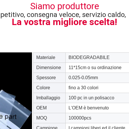
Siamo produttore
petitivo, consegna veloce, servizio caldo,
La vostra migliore scelta!
Materiale
BIODEGRADABILE
Dimensione
11*15cm o su ordinazione
Spessore
0.025-0.05mm
Colore
fino a 30 colori
Imballaggio
100 pc in un polisacco
OEM
L'OEM è benvenuto
MOQ
100000pcs
Campione
I campioni liberi ed il cliente