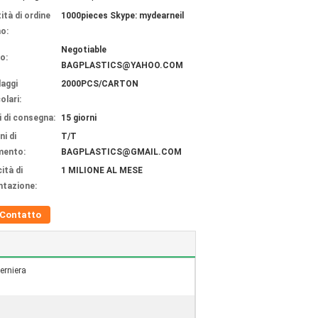
ità di ordine
1000pieces Skype: mydearneil
o:
Negotiable
o:
BAGPLASTICS@YAHOO.COM
laggi
2000PCS/CARTON
olari:
 di consegna:
15 giorni
ni di
T/T
mento:
BAGPLASTICS@GMAIL.COM
ità di
1 MILIONE AL MESE
ntazione:
Contatto
erniera