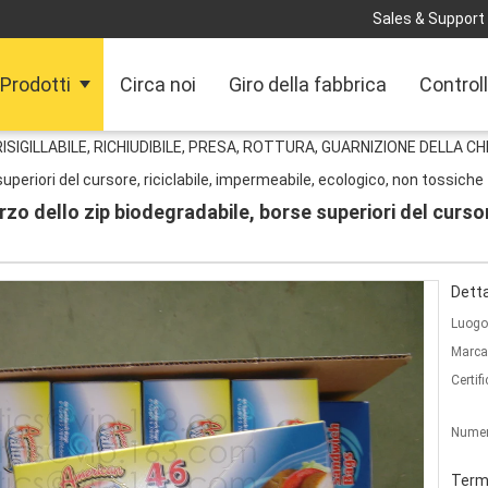
Sales & Support 
Prodotti
Circa noi
Giro della fabbrica
Controll
ISIGILLABILE, RICHIUDIBILE, PRESA, ROTTURA, GUARNIZIONE DELLA C
superiori del cursore, riciclabile, impermeabile, ecologico, non tossiche
rzo dello zip biodegradabile, borse superiori del cursor
Detta
Luogo 
Marca
Certif
Numer
Termi