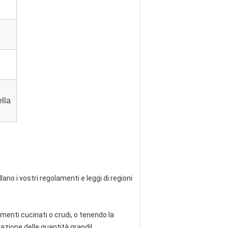
ella
no i vostri regolamenti e leggi di regioni
enti cucinati o crudi, o tenendo la
zione delle quantità grandi!