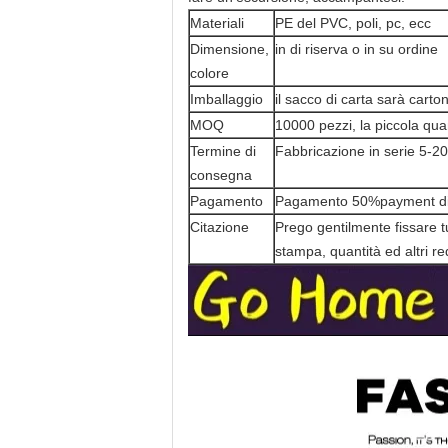
Materiali
PE del PVC, poli, pc, ecc
Dimensione,
in di riserva o in su ordine
colore
Imballaggio
il sacco di carta sarà cart
MOQ
10000 pezzi, la piccola quan
Termine di
Fabbricazione in serie 5-20
consegna
Pagamento
Pagamento 50%payment di 
Citazione
Prego gentilmente fissare t
stampa, quantità ed altri req