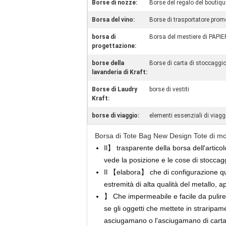
Borse di nozze:
Borse del regalo del boutiqu
Borsa del vino:
Borse di trasportatore prom
borsa di
Borsa del mestiere di PAPIE
progettazione:
borse della
Borse di carta di stoccaggi
lavanderia di Kraft:
Borse di Laudry
borse di vestiti
Kraft:
borse di viaggio:
elementi essenziali di viagg
Borsa di Tote Bag New Design Tote di mod
Il】 trasparente della borsa dell'artico
vede la posizione e le cose di stoccag
Il 【elabora】 che di configurazione qu
estremità di alta qualità del metallo, a
】 Che impermeabile e facile da pulire
se gli oggetti che mettete in strarip
asciugamano o l'asciugamano di carta