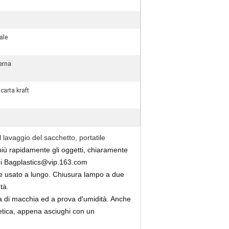
ale
erna
carta kraft
avaggio del sacchetto, portatile
 più rapidamente gli oggetti, chiaramente
i Bagplastics@vip.163.com
re usato a lungo. Chiusura lampo a due
tà.
a di macchia ed a prova d'umidità. Anche
etica, appena asciughi con un