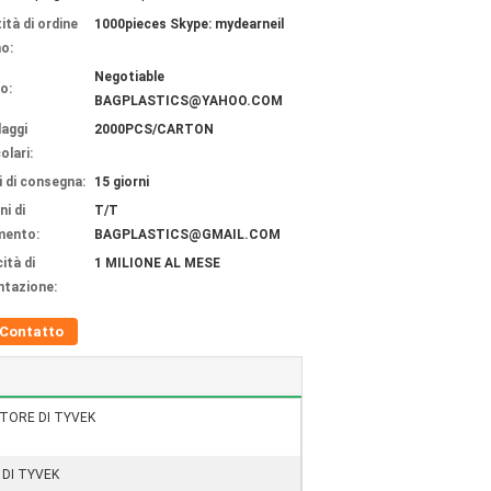
ità di ordine
1000pieces Skype: mydearneil
o:
Negotiable
o:
BAGPLASTICS@YAHOO.COM
laggi
2000PCS/CARTON
olari:
 di consegna:
15 giorni
ni di
T/T
mento:
BAGPLASTICS@GMAIL.COM
ità di
1 MILIONE AL MESE
ntazione:
Contatto
TORE DI TYVEK
 DI TYVEK