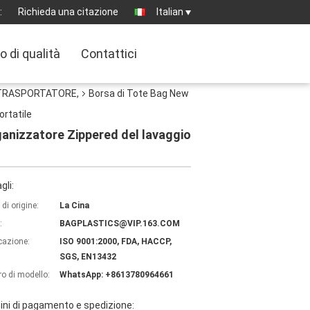
:
Richieda una citazione
Italian
o di qualità
Contattici
L TRASPORTATORE,
Borsa di Tote Bag New
ortatile
ganizzatore Zippered del lavaggio
gli:
di origine:
La Cina
:
BAGPLASTICS@VIP.163.COM
icazione:
ISO 9001:2000, FDA, HACCP,
SGS, EN13432
o di modello:
WhatsApp: +8613780964661
ni di pagamento e spedizione: