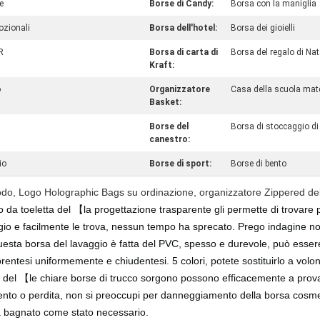
e
Borse di Candy:
Borsa con la maniglia
ozionali
Borsa dell'hotel:
Borsa dei gioielli
R
Borsa di carta di
Borsa del regalo di Nat
Kraft:
o
Organizzatore
Casa della scuola mat
Basket:
Borse del
Borsa di stoccaggio di 
canestro:
io
Borse di sport:
Borse di bento
o, Logo Holographic Bags su ordinazione, organizzatore Zippered del l
lo da toeletta del 【la progettazione trasparente gli permette di trovare
gio e facilmente le trova, nessun tempo ha sprecato.
Prego indagine no
esta borsa del lavaggio è fatta del PVC, spesso e durevole, può esse
prentesi uniformemente e chiudentesi. 5 colori, potete sostituirlo a volon
 del 【le chiare borse di trucco sorgono possono efficacemente a prov
amento o perdita, non si preoccupi per danneggiamento della borsa cosm
 bagnato come stato necessario.