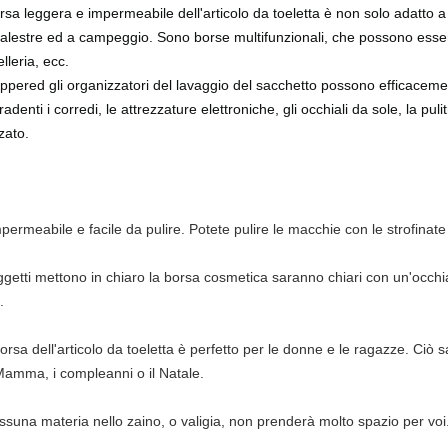
sa leggera e impermeabile dell'articolo da toeletta è non solo adatto a
 le palestre ed a campeggio. Sono borse multifunzionali, che possono ess
lleria, ecc.
zippered gli organizzatori del lavaggio del sacchetto possono efficace
radenti i corredi, le attrezzature elettroniche, gli occhiali da sole, la pulit
zato.
mpermeabile e facile da pulire. Potete pulire le macchie con le strofina
getti mettono in chiaro la borsa cosmetica saranno chiari con un'occhia
.
rsa dell'articolo da toeletta è perfetto per le donne e le ragazze. Ciò s
 Mamma, i compleanni o il Natale.
essuna materia nello zaino, o valigia, non prenderà molto spazio per voi. 