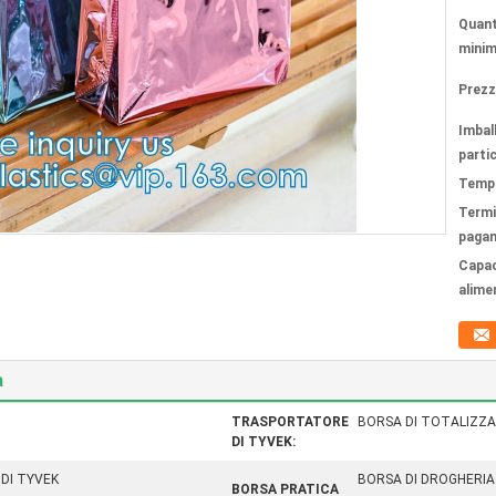
Quant
minim
Prezz
Imbal
partic
Tempi
Termi
paga
Capac
alime
a
TRASPORTATORE
BORSA DI TOTALIZZA
DI TYVEK:
DI TYVEK
BORSA DI DROGHERIA
BORSA PRATICA