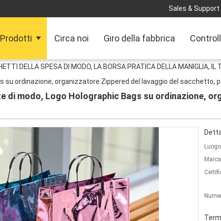
Sales & Support 
Prodotti
Circa noi
Giro della fabbrica
Controll
CHETTI DELLA SPESA DI MODO, LA BORSA PRATICA DELLA MANIGLIA, I
 su ordinazione, organizzatore Zippered del lavaggio del sacchetto, p
e di modo, Logo Holographic Bags su ordinazione, or
Detta
Luogo 
Marca
Certif
Numer
Termi