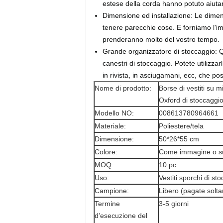
estese della corda hanno potuto aiutar
Dimensione ed installazione: Le dimens
tenere parecchie cose. E forniamo l'im
prenderanno molto del vostro tempo.
Grande organizzatore di stoccaggio: Q
canestri di stoccaggio. Potete utilizzarli
in rivista, in asciugamani, ecc, che po
Nome di prodotto:
Borse di vestiti su m
Oxford di stoccaggi
Modello NO:
008613780964661
Materiale:
Poliestere/tela
Dimensione:
50*26*55 cm
Colore:
Come immagine o s
MOQ:
10 pc
Uso:
Vestiti sporchi di s
Campione:
Libero (pagate soltan
Termine
3-5 giorni
d'esecuzione del