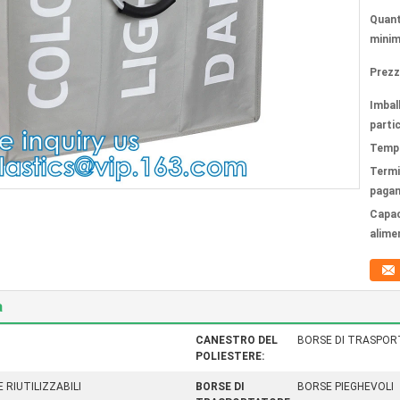
Quant
minim
Prezz
Imbal
partic
Tempi
Termi
paga
Capac
alime
a
CANESTRO DEL
BORSE DI TRASPOR
POLIESTERE:
RIUTILIZZABILI
BORSE DI
BORSE PIEGHEVOLI