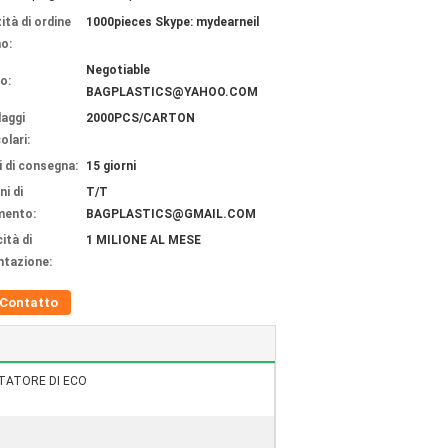
ità di ordine
1000pieces Skype: mydearneil
o:
Negotiable
o:
BAGPLASTICS@YAHOO.COM
laggi
2000PCS/CARTON
olari:
 di consegna:
15 giorni
ni di
T/T
mento:
BAGPLASTICS@GMAIL.COM
ità di
1 MILIONE AL MESE
ntazione:
Contatto
TATORE DI ECO