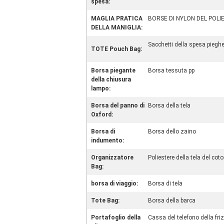
spesa:
MAGLIA PRATICA
BORSE DI NYLON DEL POLI
DELLA MANIGLIA:
Sacchetti della spesa pieghe
TOTE Pouch Bag:
Borsa piegante
Borsa tessuta pp
della chiusura
lampo:
Borsa del panno di
Borsa della tela
Oxford:
Borsa di
Borsa dello zaino
indumento:
Organizzatore
Poliestere della tela del cot
Bag:
borsa di viaggio:
Borsa di tela
Tote Bag:
Borsa della barca
Portafoglio della
Cassa del telefono della fri