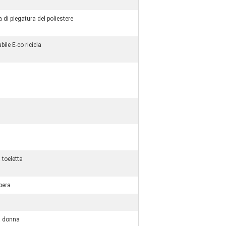
 di piegatura del poliestere
bile E-co ricicla
 toeletta
pera
la donna