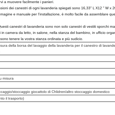
vi a muovere facilmente i panieri.
ioni dei canestri di ogni lavanderia spiegati sono 16,33" L X12 " W x 
magine e manuale per l'installazione, è molto facile da assemblare ques
uesti canestri di lavanderia sono non solo canestri di vestiti sporchi
 in camera da letto, in salone, nella stanza del bambino, in ufficio organizza
ssono tenere la vostra stanza ordinata e più sudicio.
isura della borsa del lavaggio della lavanderia per il canestro di lavande
o
u misura
toccaggio/stoccaggio giocattolo di Chlidren/altro stoccaggio domestico
to il trasporto)