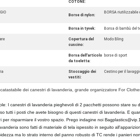
COTONE:
GGIO
BORSA riutilizzabile 
Borse di nylon:
Borsa in tyvek:
Borsa di bambù del 
ere
Copertura del
Modo Bling
cuscino:
Borsa dell'articolo
borse di sport
da toeletta:
ria
Stoccaggio dei
Cestino per il lavaggi
vestiti:
atastabile dei canestri di lavanderia, grande organizzatore For Clothes
: I canestri di lavanderia pieghevoli di 2 pacchetti possono stare su dir
tutti i posti che avete bisogno di questi canestri di lavanderia. E qua
ri per risparmiare il vostro spazio.
Prego indagine noi Bagplastics@vip
lavanderia sono fatti di materiale di tela ispessito in seguito all'apparizi
ezza ma lo strato interno del panno robusto di TC rende i panieri non fa