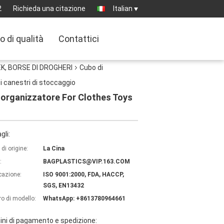
2
Richieda una citazione
Italian
o di qualità
Contattici
K, BORSE DI DROGHERI
Cubo di
i canestri di stoccaggio
e organizzatore For Clothes Toys
gli:
di origine:
La Cina
:
BAGPLASTICS@VIP.163.COM
icazione:
ISO 9001:2000, FDA, HACCP,
SGS, EN13432
o di modello:
WhatsApp: +8613780964661
ni di pagamento e spedizione: