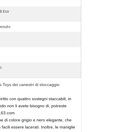
di Eco
tessuto
o
 Toys dei canestri di stoccaggio
itto con quattro sostegni staccabili, in
ndo non li avete bisogno di, potreste
.163.com
one di colore grigio e nero elegante, che
cili essere lacerati. Inoltre, le maniglie