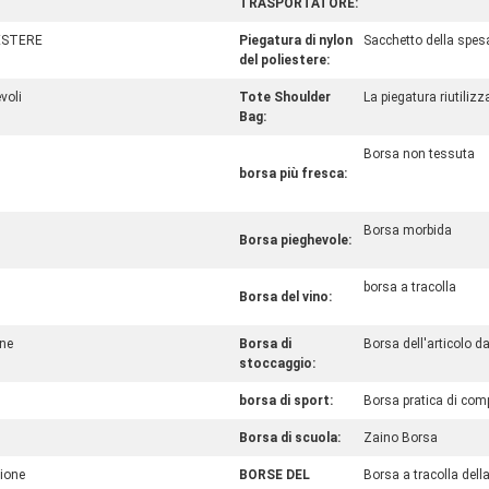
TRASPORTATORE:
ESTERE
Piegatura di nylon
Sacchetto della spesa
del poliestere:
voli
Tote Shoulder
La piegatura riutilizza
Bag:
Borsa non tessuta
borsa più fresca:
Borsa morbida
Borsa pieghevole:
borsa a tracolla
Borsa del vino:
one
Borsa di
Borsa dell'articolo da
stoccaggio:
borsa di sport:
Borsa pratica di com
Borsa di scuola:
Zaino Borsa
zione
BORSE DEL
Borsa a tracolla del