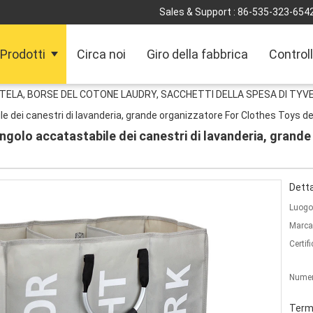
Sales & Support :
86-535-323-654
Prodotti
Circa noi
Giro della fabbrica
Controll
ELA, BORSE DEL COTONE LAUDRY, SACCHETTI DELLA SPESA DI TYVE
e dei canestri di lavanderia, grande organizzatore For Clothes Toys de
ngolo accatastabile dei canestri di lavanderia, grand
Detta
Luogo 
Marca
Certif
Numer
Termi