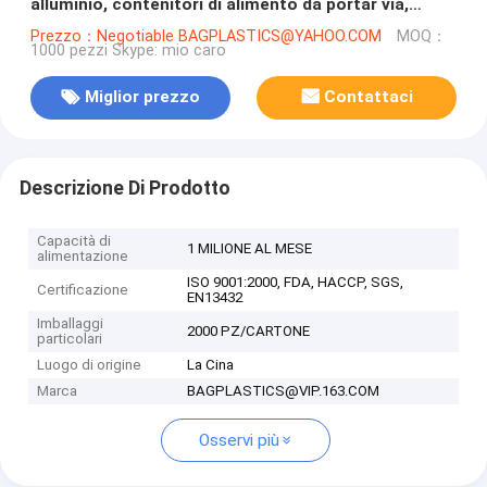
alluminio, contenitori di alimento da portar via,
tazza di Aireline del dolce della stagnola
Prezzo：Negotiable BAGPLASTICS@YAHOO.COM
MOQ：
1000 pezzi Skype: mio caro
Miglior prezzo
Contattaci
Descrizione Di Prodotto
Capacità di
1 MILIONE AL MESE
alimentazione
ISO 9001:2000, FDA, HACCP, SGS,
Certificazione
EN13432
Imballaggi
2000 PZ/CARTONE
particolari
Luogo di origine
La Cina
Marca
BAGPLASTICS@VIP.163.COM
Osservi più