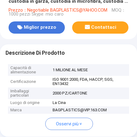
custodia in garza, custodia in microfibra, custodia in
nylon, custodia in tela
Prezzo：Negotiable BAGPLASTICS@YAHOO.COM
MOQ：
1000 pezzi Skype: mio caro
Miglior prezzo
Contattaci
Descrizione Di Prodotto
Capacità di
1 MILIONE AL MESE
alimentazione
ISO 9001:2000, FDA, HACCP, SGS,
Certificazione
EN13432
Imballaggi
2000 PZ/CARTONE
particolari
Luogo di origine
La Cina
Marca
BAGPLASTICS@VIP.163.COM
Osservi più