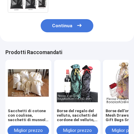
custodia in nylon, custodia in
tela
Continua
Prodotti Raccomandati
Sacchetti di cotone
Borse del regalo del
Borse dell'org
con coulisse,
velluto, sacchetti del
Mesh Drawstri
sacchetti di mussola
cordone del velluto,
Gift Bags Smal
di cotone, sacchetto
braccialetti, collane,
le borse di fav
di cotone, sacchetti
orologi, anelli,
della doccia di
Miglior prezzo
Miglior prezzo
Miglior pr
riutilizzabili,
imballaggio dei
bambino della 