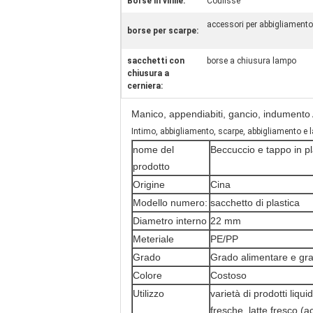
Borse in vinile:
Coulisse
accessori per abbigliamento
borse per scarpe:
sacchetti con
borse a chiusura lampo
chiusura a
cerniera:
Manico, appendiabiti, gancio, indumento A
Intimo, abbigliamento, scarpe, abbigliamento e
nome del
Beccuccio e tappo in pl
prodotto
Origine
Cina
Modello numero:
sacchetto di plastica
Diametro interno
22 mm
Meteriale
PE/PP
Grado
Grado alimentare e gr
Colore
Costoso
Utilizzo
varietà di prodotti liqu
fresche, latte fresco (a