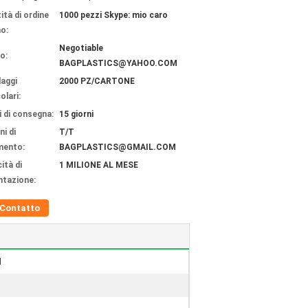
ità di ordine
1000 pezzi Skype: mio caro
o:
Negotiable
o:
BAGPLASTICS@YAHOO.COM
laggi
2000 PZ/CARTONE
olari:
 di consegna:
15 giorni
ni di
T/T
mento:
BAGPLASTICS@GMAIL.COM
ità di
1 MILIONE AL MESE
ntazione:
Contatto
l