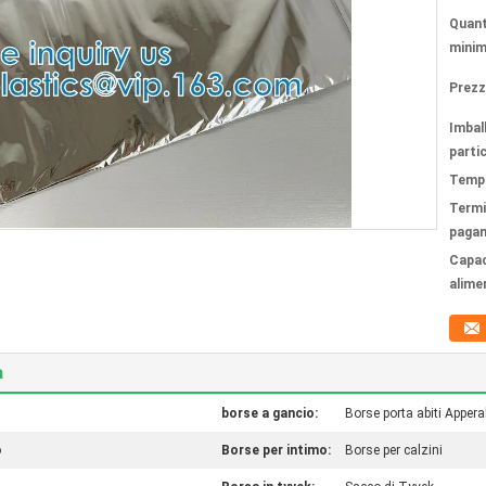
Quant
minim
Prezz
Imbal
partic
Tempi
Termi
paga
Capac
alime
a
borse a gancio:
Borse porta abiti Appera
o
Borse per intimo:
Borse per calzini