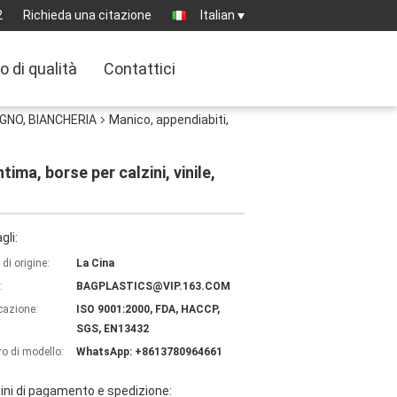
2
Richieda una citazione
Italian
o di qualità
Contattici
AGNO, BIANCHERIA
Manico, appendiabiti,
ima, borse per calzini, vinile,
gli:
di origine:
La Cina
:
BAGPLASTICS@VIP.163.COM
icazione:
ISO 9001:2000, FDA, HACCP,
SGS, EN13432
o di modello:
WhatsApp: +8613780964661
ni di pagamento e spedizione: