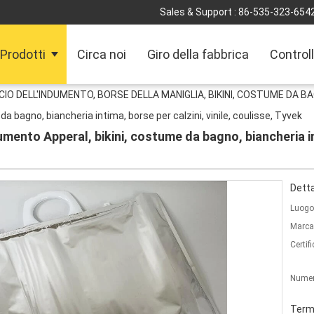
Sales & Support :
86-535-323-654
Prodotti
Circa noi
Giro della fabbrica
Controll
CIO DELL'INDUMENTO, BORSE DELLA MANIGLIA, BIKINI, COSTUME DA B
a bagno, biancheria intima, borse per calzini, vinile, coulisse, Tyvek
mento Apperal, bikini, costume da bagno, biancheria int
Detta
Luogo 
Marca
Certif
Numer
Termi