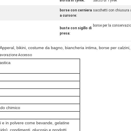
Borsa in tyvek:
Sacco di Tyvek
borse con cerniera
sacchetti con chiusura 
a cursore:
borse per la conservazi
buste con sigillo di
presa:
pperal, bikini, costume da bagno, biancheria intima, borse per calzini, 
 lavorazione Accesso
astica
ado chimico
idi e in polvere come bevande, gelatine
cido), condimenti, glucosio e prodotti