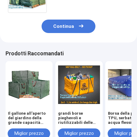
del camion, copertura della barca,
coperture della mobilia
Continua
Prodotti Raccomandati
Il gallone all'aperto
grandi borse
Borsa della pa
del giardino della
pieghevoli e
TPU, serbatoio
grande capacità
riutilizzabili delle
acqua flessibil
impermeabilizza le
borse di salto, della
stoccaggio liq
borse residue
borsa del bidone
cuscino del
Miglior prezzo
Miglior prezzo
Miglior pr
tessute PE verde del
della spazzatura,
combustibile,