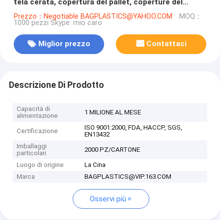
tela cerata, copertura del pallet, coperture del
camion, copertura della barca, coperture della
Prezzo：Negotiable BAGPLASTICS@YAHOO.COM
MOQ：
1000 pezzi Skype: mio caro
mobilia
Miglior prezzo
Contattaci
Descrizione Di Prodotto
Capacità di
1 MILIONE AL MESE
alimentazione
ISO 9001:2000, FDA, HACCP, SGS,
Certificazione
EN13432
Imballaggi
2000 PZ/CARTONE
particolari
Luogo di origine
La Cina
Marca
BAGPLASTICS@VIP.163.COM
Osservi più