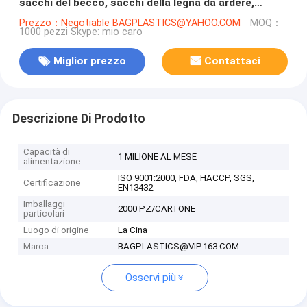
sacchi del becco, sacchi della legna da ardere,
sacchi della raccolta, bidone della spazzatura, borse
Prezzo：Negotiable BAGPLASTICS@YAHOO.COM
MOQ：
1000 pezzi Skype: mio caro
respirabili
Miglior prezzo
Contattaci
Descrizione Di Prodotto
Capacità di
1 MILIONE AL MESE
alimentazione
ISO 9001:2000, FDA, HACCP, SGS,
Certificazione
EN13432
Imballaggi
2000 PZ/CARTONE
particolari
Luogo di origine
La Cina
Marca
BAGPLASTICS@VIP.163.COM
Osservi più