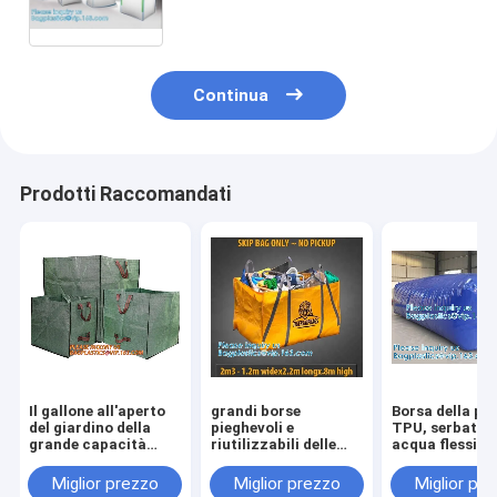
sacchi della raccolta, bidone della
spazzatura, borse respirabili
Continua
Prodotti Raccomandati
Il gallone all'aperto
grandi borse
Borsa della pa
del giardino della
pieghevoli e
TPU, serbatoio
grande capacità
riutilizzabili delle
acqua flessibil
impermeabilizza le
borse di salto, della
stoccaggio liq
borse residue
borsa del bidone
cuscino del
Miglior prezzo
Miglior prezzo
Miglior pr
tessute PE verde del
della spazzatura,
combustibile,