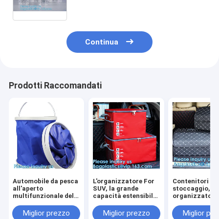
della pistola, dipingono le tazze
mescolantesi, SISTEMA della
TAZZA dello SPRUZZO
Continua
Prodotti Raccomandati
Automobile da pesca
L'organizzatore For
Contenitori di
all'aperto
SUV, la grande
stoccaggio,
multifunzionale del
capacità estensibile,
organizzatore 
secchio che lava il
organizzatore
cuoio imperme
secchio di acqua
robusto del tronco di
del tronco di
Miglior prezzo
Miglior prezzo
Miglior pr
pieghevole piegante
automobile di
automobile del