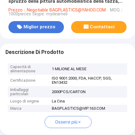
spruzzo della pittura automobilistica della tazza,
tazze della pistola, dipingono le tazze
Prezzo：Negotiable BAGPLASTICS@YAHOO.COM
MOQ：
1000pieces Skype: mydearneil
mescolantesi, SISTEMA della TAZZA dello SPRUZZO
Miglior prezzo
Contattaci
Descrizione Di Prodotto
Capacità di
1 MILIONE AL MESE
alimentazione
ISO 9001:2000, FDA, HACCP, SGS,
Certificazione
EN13432
Imballaggi
2000PCS/CARTON
particolari
Luogo di origine
La Cina
Marca
BAGPLASTICS@VIP.163.COM
Osservi più